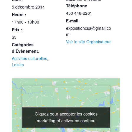
Téléphone
5 décembre 2014
450 446-2261
Heure :
E-mail
17h00 - 19h00
expositioncsa@gmail.co
Prix :
m
$3
Voir le site Organisateur
Catégories
d’Évènement:
Activités culturelles
,
Loisirs
Cliquez pour accepter les cookies
Cliquez pour accepter les cookies
marketing et activer ce contenu
marketing et activer ce contenu