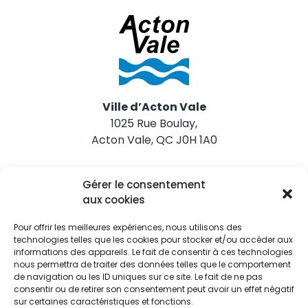
Ville d’Acton Vale
1025 Rue Boulay,
Acton Vale, QC J0H 1A0
Nous joindre
Gérer le consentement
Tél. 450 546-2703
aux cookies
Pour offrir les meilleures expériences, nous utilisons des
technologies telles que les cookies pour stocker et/ou accéder aux
informations des appareils. Le fait de consentir à ces technologies
nous permettra de traiter des données telles que le comportement
de navigation ou les ID uniques sur ce site. Le fait de ne pas
Restez informés
consentir ou de retirer son consentement peut avoir un effet négatif
sur certaines caractéristiques et fonctions.
Abonnez-vous aux alertes municipales