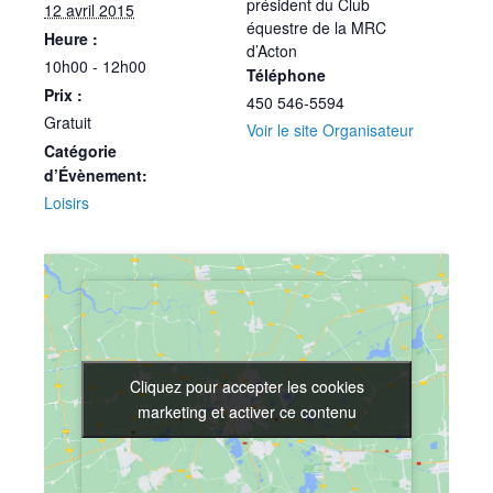
président du Club
12 avril 2015
équestre de la MRC
Heure :
d’Acton
10h00 - 12h00
Téléphone
Prix :
450 546-5594
Gratuit
Voir le site Organisateur
Catégorie
d’Évènement:
Loisirs
Cliquez pour accepter les cookies
Cliquez pour accepter les cookies
marketing et activer ce contenu
marketing et activer ce contenu