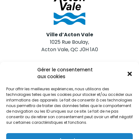
Ville d’Acton Vale
1025 Rue Boulay,
Acton Vale, QC J0H 1A0
Nous joindre
Gérer le consentement
Tél. 450 546-2703
aux cookies
Pour offrir les meilleures expériences, nous utilisons des
technologies telles que les cookies pour stocker et/ou accéder aux
informations des appareils. Le fait de consentir à ces technologies
nous permettra de traiter des données telles que le comportement
de navigation ou les ID uniques sur ce site. Le fait de ne pas
Restez informés
consentir ou de retirer son consentement peut avoir un effet négatif
sur certaines caractéristiques et fonctions.
Abonnez-vous aux alertes municipales