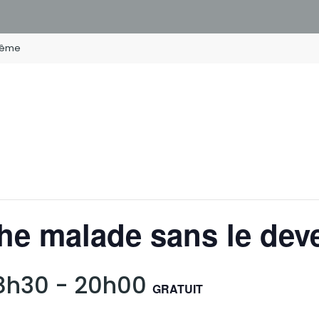
-même
he malade sans le dev
18h30
-
20h00
GRATUIT