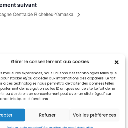
ement suivant
agne Centraide Richelieu-Yamaska
Gérer le consentement aux cookies
tez informés
nnez-vous aux alertes municipales
 les meilleures expériences, nous utilisons des technologies telles que
 pour stocker et/ou accéder aux informations des appareils. Le fait
r à ces technologies nous permettra de traiter des données telles
Je m'abonne
ortement de navigation ou les ID uniques sur ce site. Le fait de ne
ir ou de retirer son consentement peut avoir un effet négatif sur
aractéristiques et fonctions.
cepter
Refuser
Voir les préférences
Politique de cookies
Déclaration de confidentialité