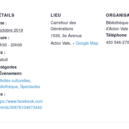
ÉTAILS
LIEU
ORGANIS
Carrefour des
Bibliothèque
te :
Générations
d’Acton Vale
octobre 2019
Téléphone
1535, 3e Avenue
ure :
450 546-270
Acton Vale
,
+ Google Map
h30 - 20h00
ix :
atuit
tégories
Évènement:
tivités culturelles
,
bliothèque
,
Spectacles
te :
tps://www.facebook.com
vents/30876104673442