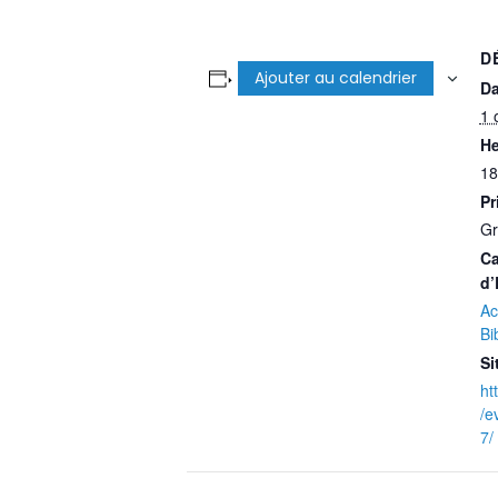
D
Ajouter au calendrier
Da
1 
He
18
Pr
Gr
Ca
d’
Ac
Bi
Si
ht
/e
7/