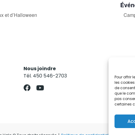
Évén
aux et d’Halloween
Camp
Nous joindre
Res
Tél. 450 546-2703
Abo
Pour offrir
les cookies
de consenti
que le comp
pas consent
certaines c
Ac