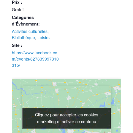
Prix :
Gratuit
Catégories
d’Évènement:
Activités culturelles
,
Bibliothèque
,
Loisirs
Site :
https://www.facebook.co
m/events/827639997310
315/
Cliquez pour accepter les cookies
Cliquez pour accepter les cookies
marketing et activer ce contenu
marketing et activer ce contenu