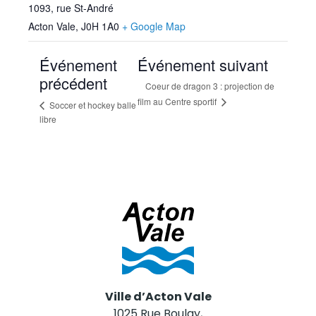
1093, rue St-André
Acton Vale
,
J0H 1A0
+ Google Map
Événement
Événement suivant
précédent
Coeur de dragon 3 : projection de
film au Centre sportif
Soccer et hockey balle
libre
Ville d’Acton Vale
1025 Rue Boulay,