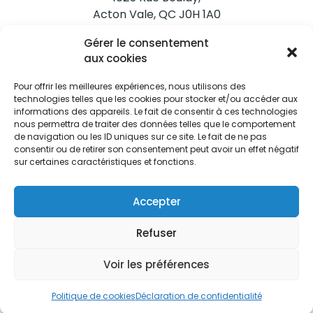
Acton Vale, QC J0H 1A0
Gérer le consentement
Nous joindre
aux cookies
Tél. 450 546-2703
Pour offrir les meilleures expériences, nous utilisons des
technologies telles que les cookies pour stocker et/ou accéder aux
informations des appareils. Le fait de consentir à ces technologies
nous permettra de traiter des données telles que le comportement
de navigation ou les ID uniques sur ce site. Le fait de ne pas
consentir ou de retirer son consentement peut avoir un effet négatif
sur certaines caractéristiques et fonctions.
Restez informés
Abonnez-vous aux alertes municipales
Accepter
Je m'abonne
Refuser
Voir les préférences
Ville d’Acton Vale © Tous droits réservés |
Politique de
Politique de cookies
Déclaration de confidentialité
confidentialité
|
Politique de cookies