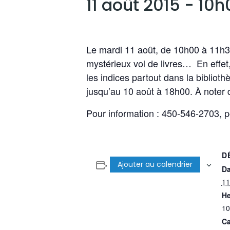
11 août 2015 - 10
Le mardi 11 août, de 10h00 à 11h30
mystérieux vol de livres… En effet, 
les indices partout dans la bibliothè
jusqu’au 10 août à 18h00. À noter qu
Pour information : 450-546-2703, 
D
Ajouter au calendrier
Da
11
He
10
Ca