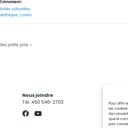
Évènement:
tivités culturelles
,
bliothèque
,
Loisirs
es petits pois »
Nous joindre
Res
Tél. 450 546-2703
Abo
Pour offrir
les cookies
de consenti
que le comp
pas consent