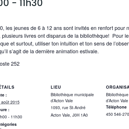
h00
-
11h30
, les jeunes de 6 à 12 ans sont invités en renfort pour 
plusieurs livres ont disparus de la bibliothèque! Pour les
que et surtout, utiliser ton intuition et ton sens de l’obs
’il s’agit de la dernière animation estivale.
poste 252
ÉTAILS
LIEU
ORGANIS
Bibliothèque municipale
Bibliothèque
te :
d’Acton Vale
d’Acton Vale
 août 2015
Téléphone
1093, rue St-André
ure :
450 546-270
Acton Vale
,
J0H 1A0
h00 - 11h30
tégories