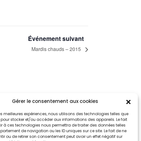
Événement suivant
Mardis chauds – 2015
Gérer le consentement aux cookies
tez informés
nnez-vous aux alertes municipales
 les meilleures expériences, nous utilisons des technologies telles que
 pour stocker et/ou accéder aux informations des appareils. Le fait
r à ces technologies nous permettra de traiter des données telles
Je m'abonne
ortement de navigation ou les ID uniques sur ce site. Le fait de ne
ir ou de retirer son consentement peut avoir un effet négatif sur