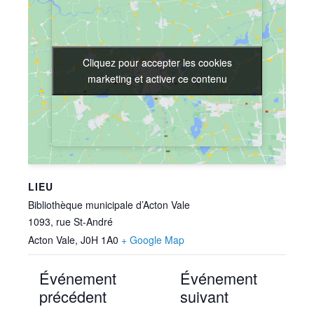
Cliquez pour accepter les cookies
Cliquez pour accepter les cookies
marketing et activer ce contenu
marketing et activer ce contenu
LIEU
Bibliothèque municipale d’Acton Vale
1093, rue St-André
Acton Vale
,
J0H 1A0
+ Google Map
Événement
Événement
précédent
suivant