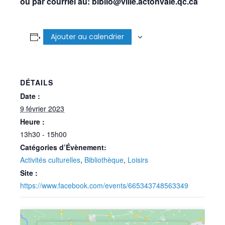
ou par courriel au: biblio@ville.actonvale.qc.ca
Ajouter au calendrier
DÉTAILS
Date :
9 février 2023
Heure :
13h30 - 15h00
Catégories d’Évènement:
Activités culturelles
,
Bibliothèque
,
Loisirs
Site :
https://www.facebook.com/events/665343748563349