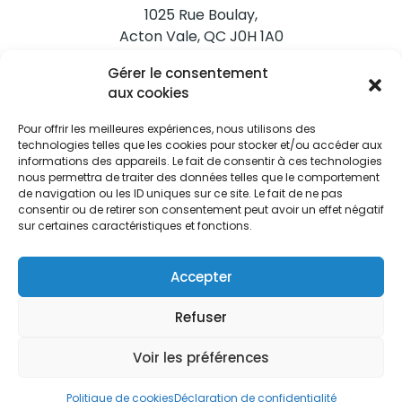
1025 Rue Boulay,
Acton Vale, QC J0H 1A0
Gérer le consentement
Nous joindre
aux cookies
Tél. 450 546-2703
Pour offrir les meilleures expériences, nous utilisons des
technologies telles que les cookies pour stocker et/ou accéder aux
informations des appareils. Le fait de consentir à ces technologies
nous permettra de traiter des données telles que le comportement
de navigation ou les ID uniques sur ce site. Le fait de ne pas
consentir ou de retirer son consentement peut avoir un effet négatif
sur certaines caractéristiques et fonctions.
Restez informés
Abonnez-vous aux alertes municipales
Accepter
Je m'abonne
Refuser
Voir les préférences
Ville d’Acton Vale © Tous droits réservés |
Politique de
Politique de cookies
Déclaration de confidentialité