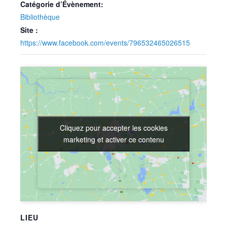
Catégorie d’Évènement:
Bibliothèque
Site :
https://www.facebook.com/events/796532465026515
Cliquez pour accepter les cookies
Cliquez pour accepter les cookies
marketing et activer ce contenu
marketing et activer ce contenu
LIEU