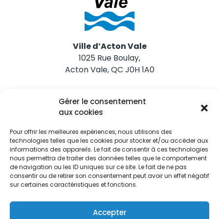
Ville d’Acton Vale
1025 Rue Boulay,
Acton Vale, QC J0H 1A0
Nous joindre
Gérer le consentement
Tél. 450 546-2703
aux cookies
Pour offrir les meilleures expériences, nous utilisons des
technologies telles que les cookies pour stocker et/ou accéder aux
informations des appareils. Le fait de consentir à ces technologies
nous permettra de traiter des données telles que le comportement
de navigation ou les ID uniques sur ce site. Le fait de ne pas
Restez informés
consentir ou de retirer son consentement peut avoir un effet négatif
sur certaines caractéristiques et fonctions.
Abonnez-vous aux alertes municipales
Je m'abonne
Accepter