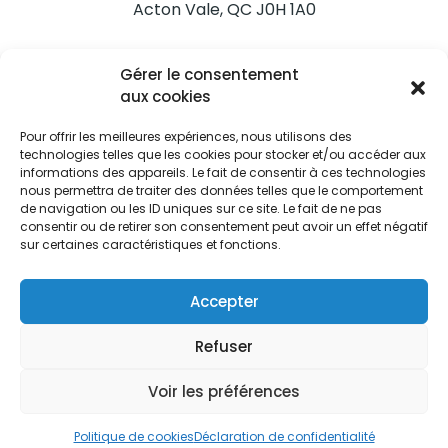
Acton Vale, QC J0H 1A0
Nous joindre
Gérer le consentement
Tél. 450 546-2703
aux cookies
Pour offrir les meilleures expériences, nous utilisons des
technologies telles que les cookies pour stocker et/ou accéder aux
informations des appareils. Le fait de consentir à ces technologies
nous permettra de traiter des données telles que le comportement
de navigation ou les ID uniques sur ce site. Le fait de ne pas
Restez informés
consentir ou de retirer son consentement peut avoir un effet négatif
sur certaines caractéristiques et fonctions.
Abonnez-vous aux alertes municipales
Je m'abonne
Accepter
Refuser
Voir les préférences
Ville d’Acton Vale © Tous droits réservés |
Politique de
confidentialité
|
Politique de cookies
Politique de cookies
Déclaration de confidentialité