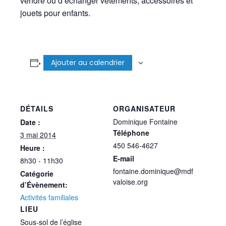
vendre ou d’échanger vêtements, accessoires et
jouets pour enfants.
Ajouter au calendrier
DÉTAILS
ORGANISATEUR
Dominique Fontaine
Date :
Téléphone
3 mai 2014
450 546-4627
Heure :
E-mail
8h30 - 11h30
fontaine.dominique@mdf
Catégorie
valoise.org
d’Évènement:
Activités familiales
LIEU
Sous-sol de l’église