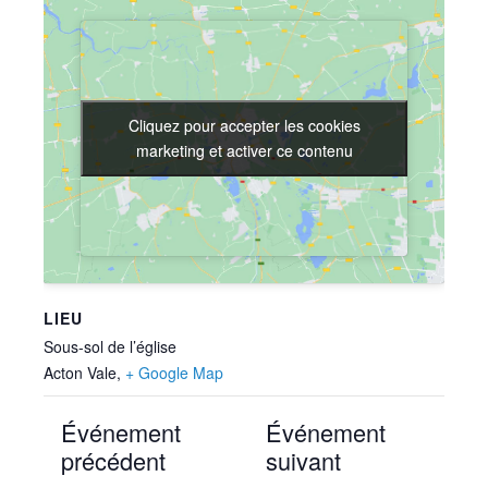
Cliquez pour accepter les cookies
Cliquez pour accepter les cookies
marketing et activer ce contenu
marketing et activer ce contenu
LIEU
Sous-sol de l’église
Acton Vale
,
+ Google Map
Événement
Événement
précédent
suivant