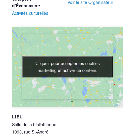
Voir le site Organisateur
d’Évènement:
Activités culturelles
Cliquez pour accepter les cookies
Cliquez pour accepter les cookies
marketing et activer ce contenu
marketing et activer ce contenu
LIEU
Salle de la bibliothèque
1093, rue St-André