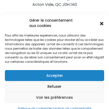
Acton Vale, QC J0H 1A0
Nous joindre
Gérer le consentement
Tél. 450 546-2703
aux cookies
Pour offrir les meilleures expériences, nous utilisons des
technologies telles que les cookies pour stocker et/ou accéder aux
informations des appareils. Le fait de consentir à ces technologies
nous permettra de traiter des données telles que le comportement
de navigation ou les ID uniques sur ce site. Le fait de ne pas
Restez informés
consentir ou de retirer son consentement peut avoir un effet négatif
sur certaines caractéristiques et fonctions.
Abonnez-vous aux alertes municipales
Je m'abonne
Accepter
Refuser
Voir les préférences
Ville d’Acton Vale © Tous droits réservés |
Politique de
confidentialité
|
Politique de cookies
Politique de cookies
Déclaration de confidentialité