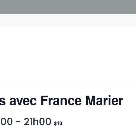
s avec France Marier
h00
-
21h00
$10