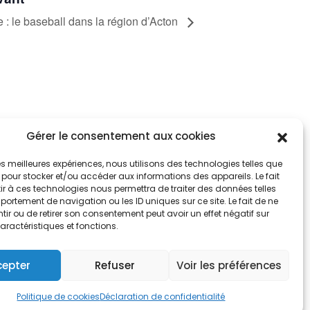
e : le baseball dans la région d’Acton
Gérer le consentement aux cookies
tez informés
nnez-vous aux alertes municipales
 les meilleures expériences, nous utilisons des technologies telles que
 pour stocker et/ou accéder aux informations des appareils. Le fait
r à ces technologies nous permettra de traiter des données telles
Je m'abonne
ortement de navigation ou les ID uniques sur ce site. Le fait de ne
ir ou de retirer son consentement peut avoir un effet négatif sur
aractéristiques et fonctions.
cepter
Refuser
Voir les préférences
e de cookies
Politique de cookies
Déclaration de confidentialité