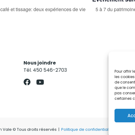
afé et tissage: deux expériences de vie
5 à 7 du patrimoin
Nous joindre
Res
Tél. 450 546-2703
Abo
Pour offrir
les cookies
de consenti
que le comp
pas consent
certaines c
Ac
on Vale © Tous droits réservés |
Politique de confidentialité
|
Politiqu