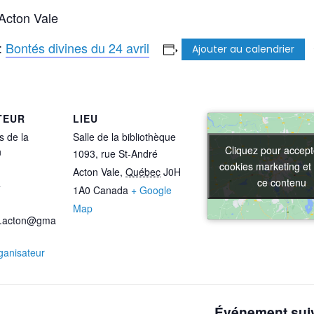
’Acton Vale
 :
Bontés divines du 24 avril
Ajouter au calendrier
TEUR
LIEU
s de la
Salle de la bibliothèque
Cliquez pour accept
Cliquez pour accept
n
1093, rue St-André
cookies marketing et 
cookies marketing et 
Acton Vale
,
Québec
J0H
ce contenu
ce contenu
4
1A0
Canada
+ Google
Map
s.acton@gma
rganisateur
Événement sui