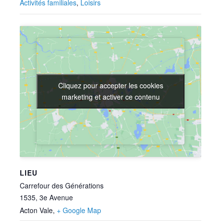
Activités familiales
,
Loisirs
Cliquez pour accepter les cookies
Cliquez pour accepter les cookies
marketing et activer ce contenu
marketing et activer ce contenu
LIEU
Carrefour des Générations
1535, 3e Avenue
Acton Vale
,
+ Google Map