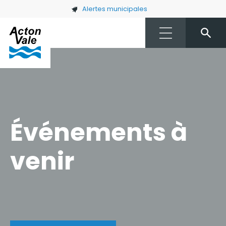
Skip to main content
Alertes municipales
Événements à
venir