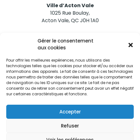
Ville d’Acton Vale
1025 Rue Boulay,
Acton Vale, QC J0H 1A0
Nous joindre
Gérer le consentement
Tél. 450 546-2703
aux cookies
Pour offrir les meilleures expériences, nous utilisons des
technologies telles que les cookies pour stocker et/ou accéder aux
informations des appareils. Le fait de consentir à ces technologies
nous permettra de traiter des données telles que le comportement
de navigation ou les ID uniques sur ce site. Le fait de ne pas
Restez informés
consentir ou de retirer son consentement peut avoir un effet négatif
sur certaines caractéristiques et fonctions.
Abonnez-vous aux alertes municipales
Je m'abonne
Accepter
Refuser
Voir les préférences