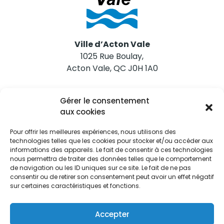
Ville d’Acton Vale
1025 Rue Boulay,
Acton Vale, QC J0H 1A0
Nous joindre
Gérer le consentement
Tél. 450 546-2703
aux cookies
Pour offrir les meilleures expériences, nous utilisons des
technologies telles que les cookies pour stocker et/ou accéder aux
informations des appareils. Le fait de consentir à ces technologies
nous permettra de traiter des données telles que le comportement
de navigation ou les ID uniques sur ce site. Le fait de ne pas
Restez informés
consentir ou de retirer son consentement peut avoir un effet négatif
sur certaines caractéristiques et fonctions.
Abonnez-vous aux alertes municipales
Je m'abonne
Accepter