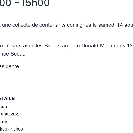
h00
-
15h00
 une collecte de contenants consignés le samedi 14 août
 aux trésors avec les Scouts au parc Donald-Martin dès 1
ience Scout.
ésidente
ÉTAILS
te :
 août 2021
ure :
h00 - 15h00