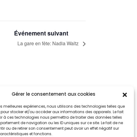
Événement suivant
La gare en fête: Nadia Waltz
Gérer le consentement aux cookies
tez informés
nnez-vous aux alertes municipales
 les meilleures expériences, nous utilisons des technologies telles que
 pour stocker et/ou accéder aux informations des appareils. Le fait
r à ces technologies nous permettra de traiter des données telles
Je m'abonne
ortement de navigation ou les ID uniques sur ce site. Le fait de ne
ir ou de retirer son consentement peut avoir un effet négatif sur
aractéristiques et fonctions.