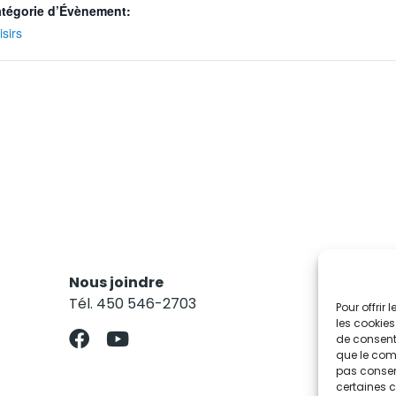
tégorie d’Évènement:
isirs
Nous joindre
Res
Tél. 450 546-2703
Abo
Pour offrir
les cookies
de consenti
que le comp
pas consent
certaines c