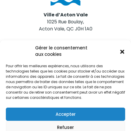
Ville d’Acton Vale
1025 Rue Boulay,
Acton Vale, QC J0H 1A0
Nous joindre
Gérer le consentement
Tél. 450 546-2703
aux cookies
Pour offrir les meilleures expériences, nous utilisons des
technologies telles que les cookies pour stocker et/ou accéder aux
informations des appareils. Le fait de consentir à ces technologies
nous permettra de traiter des données telles que le comportement
de navigation ou les ID uniques sur ce site. Le fait de ne pas
Restez informés
consentir ou de retirer son consentement peut avoir un effet négatif
sur certaines caractéristiques et fonctions.
Abonnez-vous aux alertes municipales
Je m'abonne
Accepter
Refuser