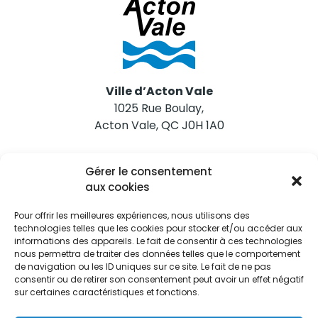
Ville d’Acton Vale
1025 Rue Boulay,
Acton Vale, QC J0H 1A0
Nous joindre
Gérer le consentement
Tél. 450 546-2703
aux cookies
Pour offrir les meilleures expériences, nous utilisons des
technologies telles que les cookies pour stocker et/ou accéder aux
informations des appareils. Le fait de consentir à ces technologies
nous permettra de traiter des données telles que le comportement
de navigation ou les ID uniques sur ce site. Le fait de ne pas
Restez informés
consentir ou de retirer son consentement peut avoir un effet négatif
sur certaines caractéristiques et fonctions.
Abonnez-vous aux alertes municipales