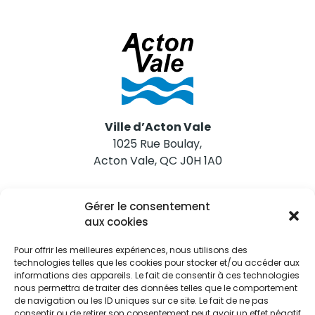
Ville d’Acton Vale
1025 Rue Boulay,
Acton Vale, QC J0H 1A0
Nous joindre
Gérer le consentement
Tél. 450 546-2703
aux cookies
Pour offrir les meilleures expériences, nous utilisons des
technologies telles que les cookies pour stocker et/ou accéder aux
informations des appareils. Le fait de consentir à ces technologies
nous permettra de traiter des données telles que le comportement
de navigation ou les ID uniques sur ce site. Le fait de ne pas
Restez informés
consentir ou de retirer son consentement peut avoir un effet négatif