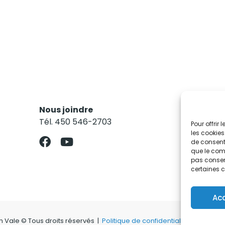
Nous joindre
Res
Tél. 450 546-2703
Abo
Pour offrir
les cookies
de consenti
que le comp
pas consent
certaines c
Ac
on Vale © Tous droits réservés |
Politique de confidentialité
|
Politiqu