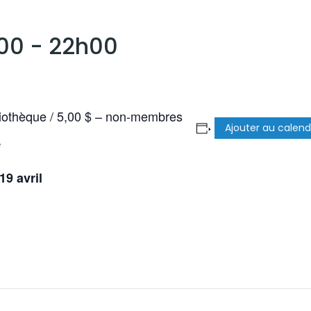
h00
-
22h00
liothèque / 5,00 $ – non-membres
Ajouter au calend
*
 19 avril