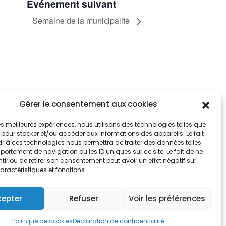
Événement suivant
Semaine de la municipalité
Gérer le consentement aux cookies
tez informés
nnez-vous aux alertes municipales
 les meilleures expériences, nous utilisons des technologies telles que
 pour stocker et/ou accéder aux informations des appareils. Le fait
r à ces technologies nous permettra de traiter des données telles
Je m'abonne
ortement de navigation ou les ID uniques sur ce site. Le fait de ne
ir ou de retirer son consentement peut avoir un effet négatif sur
aractéristiques et fonctions.
cepter
Refuser
Voir les préférences
e de cookies
Politique de cookies
Déclaration de confidentialité