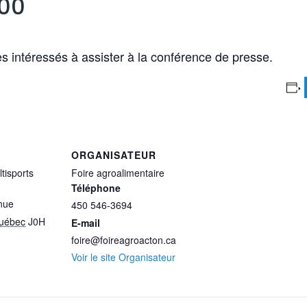
h00
s intéressés à assister à la conférence de presse.
ORGANISATEUR
tisports
Foire agroalimentaire
Téléphone
nue
450 546-3694
uébec
J0H
E-mail
foire@foireagroacton.ca
Voir le site Organisateur
3