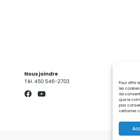
Nous joindre
Res
Tél. 450 546-2703
Abo
Pour offrir
les cookies
de consenti
que le comp
pas consent
certaines c
Ac