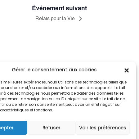
Événement suivant
Relais pour la Vie
Gérer le consentement aux cookies
tez informés
nnez-vous aux alertes municipales
 les meilleures expériences, nous utilisons des technologies telles que
 pour stocker et/ou accéder aux informations des appareils. Le fait
r à ces technologies nous permettra de traiter des données telles
Je m'abonne
ortement de navigation ou les ID uniques sur ce site. Le fait de ne
ir ou de retirer son consentement peut avoir un effet négatif sur
aractéristiques et fonctions.
cepter
Refuser
Voir les préférences