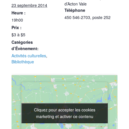
d’Acton Vale
23 septembre 2014
Téléphone
Heure :
450 546-2703, poste 252
19h00
Prix :
$3 à $5
Catégories
d’Évènement:
Activités culturelles
,
Bibliothèque
Cliquez pour accepter les cookies
Cliquez pour accepter les cookies
marketing et activer ce contenu
marketing et activer ce contenu