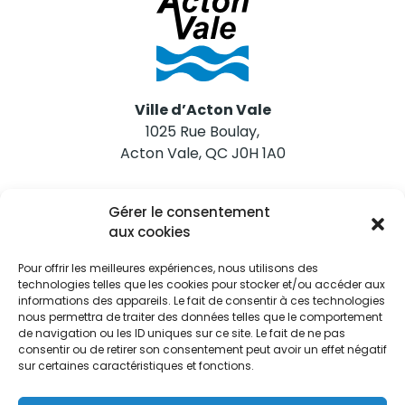
Ville d’Acton Vale
1025 Rue Boulay,
Acton Vale, QC J0H 1A0
Nous joindre
Gérer le consentement
Tél. 450 546-2703
aux cookies
Pour offrir les meilleures expériences, nous utilisons des
technologies telles que les cookies pour stocker et/ou accéder aux
informations des appareils. Le fait de consentir à ces technologies
nous permettra de traiter des données telles que le comportement
de navigation ou les ID uniques sur ce site. Le fait de ne pas
Restez informés
consentir ou de retirer son consentement peut avoir un effet négatif
sur certaines caractéristiques et fonctions.
Abonnez-vous aux alertes municipales