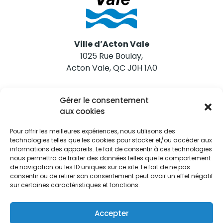
Ville d’Acton Vale
1025 Rue Boulay,
Acton Vale, QC J0H 1A0
Nous joindre
Gérer le consentement
Tél. 450 546-2703
aux cookies
Pour offrir les meilleures expériences, nous utilisons des
technologies telles que les cookies pour stocker et/ou accéder aux
informations des appareils. Le fait de consentir à ces technologies
nous permettra de traiter des données telles que le comportement
de navigation ou les ID uniques sur ce site. Le fait de ne pas
Restez informés
consentir ou de retirer son consentement peut avoir un effet négatif
sur certaines caractéristiques et fonctions.
Abonnez-vous aux alertes municipales
Je m'abonne
Accepter