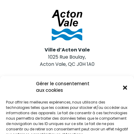
Ville d’Acton Vale
1025 Rue Boulay,
Acton Vale, QC J0H 1A0
Nous joindre
Gérer le consentement
Tél. 450 546-2703
aux cookies
Pour offrir les meilleures expériences, nous utilisons des
technologies telles que les cookies pour stocker et/ou accéder aux
informations des appareils. Le fait de consentir à ces technologies
nous permettra de traiter des données telles que le comportement
de navigation ou les ID uniques sur ce site. Le fait de ne pas
Restez informés
consentir ou de retirer son consentement peut avoir un effet négatif