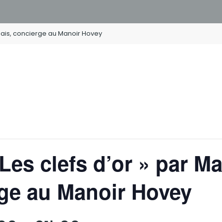
lais, concierge au Manoir Hovey
Les clefs d’or » par M
rge au Manoir Hovey