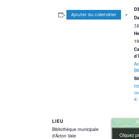
D
Ajouter au calendrier
Da
14
He
19
Ca
d’
Ac
Bi
Si
ht
/e
4/
LIEU
Bibliothèque municipale
Cliquez p
Cliquez p
d’Acton Vale