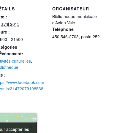
ÉTAILS
ORGANISATEUR
Bibliothèque municipale
te :
d’Acton Vale
 avril 2015
Téléphone
ure :
450 546-2703, poste 252
h00 - 21h00
tégories
Évènement:
tivités culturelles
,
bliothèque
te :
tps://www.facebook.com
vents/31472079198538
our accepter les
our accepter les