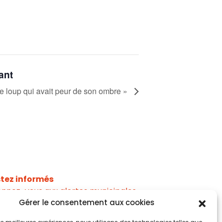
ant
e loup qui avait peur de son ombre »
tez informés
nnez-vous aux alertes municipales
Gérer le consentement aux cookies
Je m'abonne