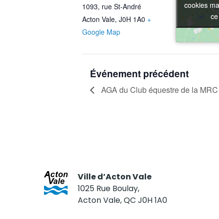
cookies mar
cookies mar
1093, rue St-André
ce
ce
Acton Vale
,
J0H 1A0
+
Google Map
Événement précédent
AGA du Club équestre de la MRC 
Ville d’Acton Vale
1025 Rue Boulay,
Acton Vale, QC J0H 1A0