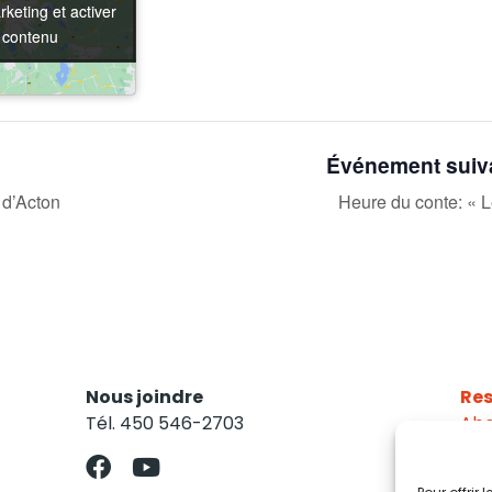
keting et activer
keting et activer
 contenu
 contenu
Événement suiv
d’Acton
Heure du conte: « L
Nous joindre
Res
Tél. 450 546-2703
Abo