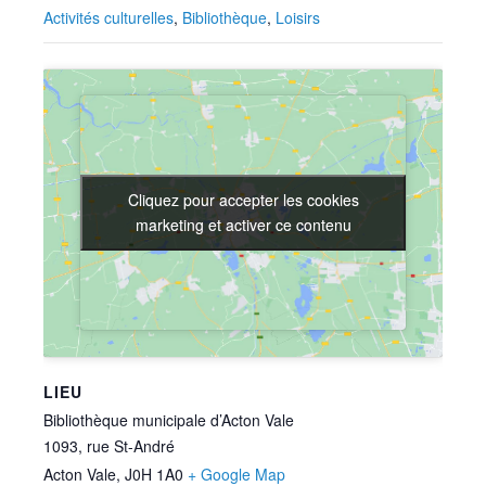
Activités culturelles
,
Bibliothèque
,
Loisirs
Cliquez pour accepter les cookies
Cliquez pour accepter les cookies
marketing et activer ce contenu
marketing et activer ce contenu
LIEU
Bibliothèque municipale d’Acton Vale
1093, rue St-André
Acton Vale
,
J0H 1A0
+ Google Map