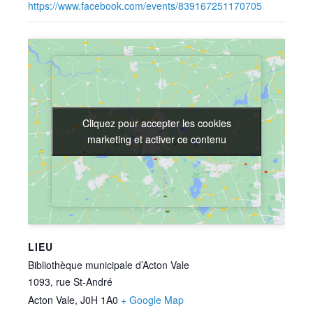
https://www.facebook.com/events/839167251170705
Cliquez pour accepter les cookies
Cliquez pour accepter les cookies
marketing et activer ce contenu
marketing et activer ce contenu
LIEU
Bibliothèque municipale d’Acton Vale
1093, rue St-André
Acton Vale
,
J0H 1A0
+ Google Map