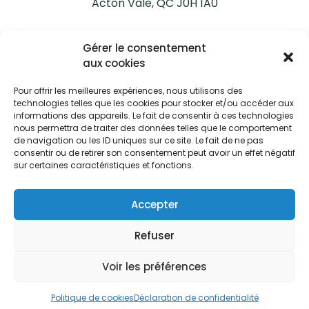
Acton Vale, QC J0H 1A0
Nous joindre
Gérer le consentement
Tél. 450 546-2703
aux cookies
Pour offrir les meilleures expériences, nous utilisons des
technologies telles que les cookies pour stocker et/ou accéder aux
informations des appareils. Le fait de consentir à ces technologies
nous permettra de traiter des données telles que le comportement
de navigation ou les ID uniques sur ce site. Le fait de ne pas
Restez informés
consentir ou de retirer son consentement peut avoir un effet négatif
sur certaines caractéristiques et fonctions.
Abonnez-vous aux alertes municipales
Je m'abonne
Accepter
Refuser
Voir les préférences
Ville d’Acton Vale © Tous droits réservés |
Politique de
confidentialité
|
Politique de cookies
Politique de cookies
Déclaration de confidentialité