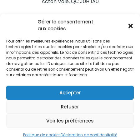
Acton Vale, QC J0H 1A0
Nous joindre
Gérer le consentement
Tél. 450 546-2703
aux cookies
Pour offrir les meilleures expériences, nous utilisons des
technologies telles que les cookies pour stocker et/ou accéder aux
informations des appareils. Le fait de consentir à ces technologies
nous permettra de traiter des données telles que le comportement
de navigation ou les ID uniques sur ce site. Le fait de ne pas
Restez informés
consentir ou de retirer son consentement peut avoir un effet négatif
sur certaines caractéristiques et fonctions.
Abonnez-vous aux alertes municipales
Je m'abonne
Accepter
Refuser
Voir les préférences
Ville d’Acton Vale © Tous droits réservés |
Politique de
confidentialité
|
Politique de cookies
Politique de cookies
Déclaration de confidentialité