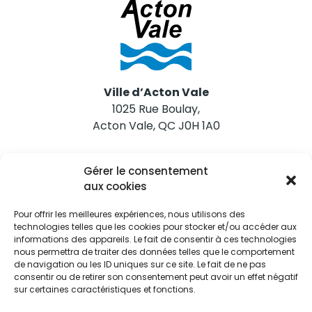
Ville d’Acton Vale
1025 Rue Boulay,
Acton Vale, QC J0H 1A0
Nous joindre
Gérer le consentement
Tél. 450 546-2703
aux cookies
Pour offrir les meilleures expériences, nous utilisons des
technologies telles que les cookies pour stocker et/ou accéder aux
informations des appareils. Le fait de consentir à ces technologies
nous permettra de traiter des données telles que le comportement
de navigation ou les ID uniques sur ce site. Le fait de ne pas
Restez informés
consentir ou de retirer son consentement peut avoir un effet négatif
sur certaines caractéristiques et fonctions.
Abonnez-vous aux alertes municipales