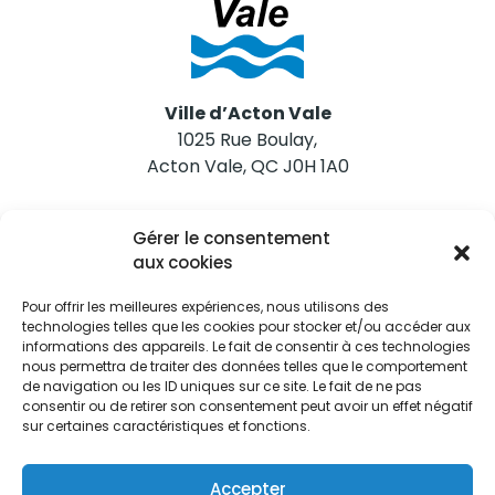
Ville d’Acton Vale
1025 Rue Boulay,
Acton Vale, QC J0H 1A0
Nous joindre
Gérer le consentement
Tél. 450 546-2703
aux cookies
Pour offrir les meilleures expériences, nous utilisons des
technologies telles que les cookies pour stocker et/ou accéder aux
informations des appareils. Le fait de consentir à ces technologies
nous permettra de traiter des données telles que le comportement
de navigation ou les ID uniques sur ce site. Le fait de ne pas
Restez informés
consentir ou de retirer son consentement peut avoir un effet négatif
sur certaines caractéristiques et fonctions.
Abonnez-vous aux alertes municipales
Je m'abonne
Accepter