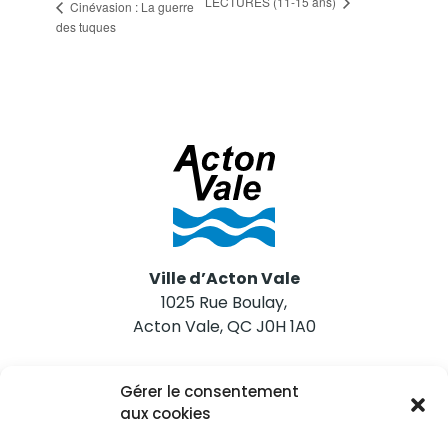
LECTURES (11-15 ans)
Cinévasion : La guerre
des tuques
Ville d’Acton Vale
1025 Rue Boulay,
Acton Vale, QC J0H 1A0
Nous joindre
Gérer le consentement
Tél. 450 546-2703
aux cookies