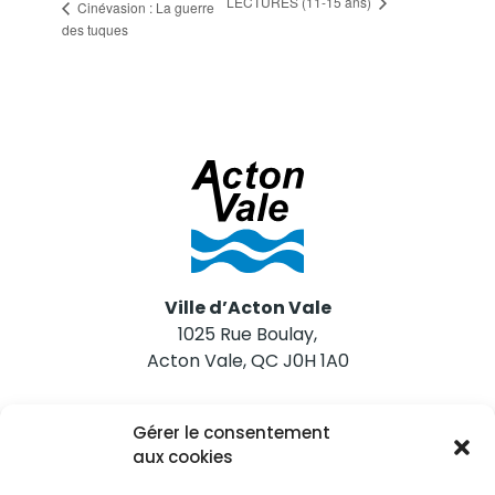
LECTURES (11-15 ans)
Cinévasion : La guerre
des tuques
Ville d’Acton Vale
1025 Rue Boulay,
Acton Vale, QC J0H 1A0
Nous joindre
Gérer le consentement
Tél. 450 546-2703
aux cookies