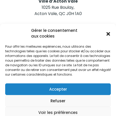
Ville d’Acton Vale
1025 Rue Boulay,
Acton Vale, QC J0H 1A0
Nous joindre
Gérer le consentement
Tél. 450 546-2703
aux cookies
Pour offrir les meilleures expériences, nous utilisons des
technologies telles que les cookies pour stocker et/ou accéder aux
informations des appareils. Le fait de consentir à ces technologies
nous permettra de traiter des données telles que le comportement
de navigation ou les ID uniques sur ce site. Le fait de ne pas
Restez informés
consentir ou de retirer son consentement peut avoir un effet négatif
sur certaines caractéristiques et fonctions.
Abonnez-vous aux alertes municipales
Je m'abonne
Accepter
Refuser
Voir les préférences