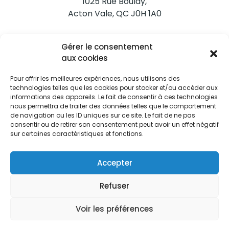
1025 Rue Boulay,
Acton Vale, QC J0H 1A0
Nous joindre
Gérer le consentement
Tél. 450 546-2703
aux cookies
Pour offrir les meilleures expériences, nous utilisons des
technologies telles que les cookies pour stocker et/ou accéder aux
informations des appareils. Le fait de consentir à ces technologies
nous permettra de traiter des données telles que le comportement
de navigation ou les ID uniques sur ce site. Le fait de ne pas
Restez informés
consentir ou de retirer son consentement peut avoir un effet négatif
sur certaines caractéristiques et fonctions.
Abonnez-vous aux alertes municipales
Je m'abonne
Accepter
Refuser
Voir les préférences
Ville d’Acton Vale © Tous droits réservés |
Politique de
confidentialité
|
Politique de cookies