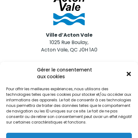
Ville d’Acton Vale
1025 Rue Boulay,
Acton Vale, QC J0H 1A0
Nous joindre
Gérer le consentement
Tél. 450 546-2703
aux cookies
Pour offrir les meilleures expériences, nous utilisons des
technologies telles que les cookies pour stocker et/ou accéder aux
informations des appareils. Le fait de consentir à ces technologies
nous permettra de traiter des données telles que le comportement
de navigation ou les ID uniques sur ce site. Le fait de ne pas
Restez informés
consentir ou de retirer son consentement peut avoir un effet négatif
sur certaines caractéristiques et fonctions.
Abonnez-vous aux alertes municipales