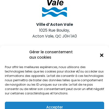
Ville d’Acton Vale
1025 Rue Boulay,
Acton Vale, QC J0H 1A0
Nous joindre
Gérer le consentement
Tél. 450 546-2703
aux cookies
Pour offrir les meilleures expériences, nous utilisons des
technologies telles que les cookies pour stocker et/ou accéder aux
informations des appareils. Le fait de consentir à ces technologies
nous permettra de traiter des données telles que le comportement
de navigation ou les ID uniques sur ce site. Le fait de ne pas
Restez informés
consentir ou de retirer son consentement peut avoir un effet négatif
sur certaines caractéristiques et fonctions.
Abonnez-vous aux alertes municipales
Je m'abonne
Accepter