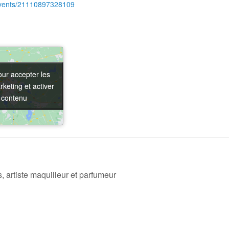
vents/21110897328109
our accepter les
our accepter les
keting et activer
keting et activer
 contenu
 contenu
 artiste maquilleur et parfumeur