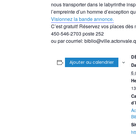
nous transporter dans le labyrinthe insp
l’empreinte d’un homme d’exception qui,
Visionnez la bande annonce.
C’est gratuit! Réservez vos places dès 
450-546-2703 poste 252
ou par courriel: biblio@ville.actonvale.
D
Ajouter au calendrier
Da
6 
He
13
Ca
d’
Ac
Bi
Si
ht