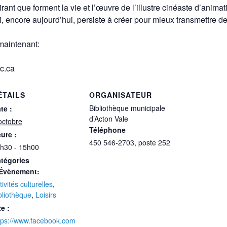
irant que forment la vie et l’œuvre de l’illustre cinéaste d’anim
 encore aujourd’hui, persiste à créer pour mieux transmettre de
maintenant:
qc.ca
ÉTAILS
ORGANISATEUR
Bibliothèque municipale
te :
d’Acton Vale
octobre
Téléphone
ure :
450 546-2703, poste 252
h30 - 15h00
tégories
Évènement:
tivités culturelles
,
bliothèque
,
Loisirs
te :
tps://www.facebook.com