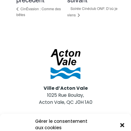
Soirée Cinéclub ONF: D’où je
CinÉvasion : Comme des
bêtes
viens
Ville d’Acton Vale
1025 Rue Boulay,
Acton Vale, QC J0H 1A0
Nous joindre
Gérer le consentement
Tél. 450 546-2703
aux cookies