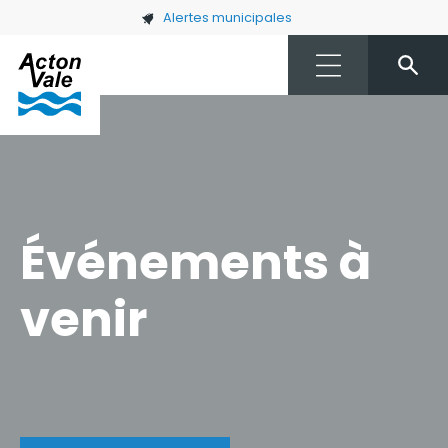
Skip to main content
Alertes municipales
Événements à
venir