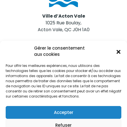
Ville d’Acton Vale
1025 Rue Boulay,
Acton Vale, QC J0H 1A0
Nous joindre
Gérer le consentement
Tél. 450 546-2703
aux cookies
Pour offrir les meilleures expériences, nous utilisons des
technologies telles que les cookies pour stocker et/ou accéder aux
informations des appareils. Le fait de consentir à ces technologies
nous permettra de traiter des données telles que le comportement
de navigation ou les ID uniques sur ce site. Le fait de ne pas
Restez informés
consentir ou de retirer son consentement peut avoir un effet négatif
sur certaines caractéristiques et fonctions.
Abonnez-vous aux alertes municipales
Je m'abonne
Accepter
Refuser