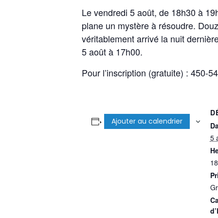
Le vendredi 5 août, de 18h30 à 19h
plane un mystère à résoudre. Douze 
véritablement arrivé la nuit derniè
5 août à 17h00.
Pour l’inscription (gratuite) : 450-
D
Ajouter au calendrier
Da
5 
He
18
Pr
Gr
Ca
d’