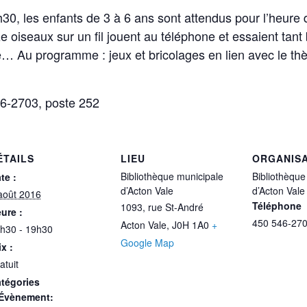
30, les enfants de 3 à 6 ans sont attendus pour l’heure
oiseaux sur un fil jouent au téléphone et essaient tant 
re… Au programme : jeux et bricolages en lien avec le th
546-2703, poste 252
ÉTAILS
LIEU
ORGANIS
Bibliothèque municipale
Bibliothèque
te :
d’Acton Vale
d’Acton Vale
août 2016
Téléphone
1093, rue St-André
ure :
450 546-270
Acton Vale
,
J0H 1A0
+
h30 - 19h30
Google Map
ix :
atuit
tégories
Évènement: