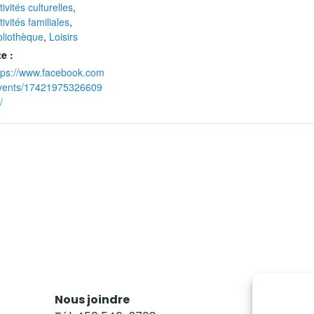
tivités culturelles
,
tivités familiales
,
bliothèque
,
Loisirs
te :
tps://www.facebook.com
vents/17421975326609
/
Nous joindre
Res