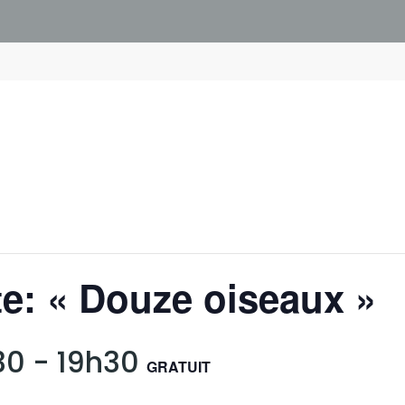
e: « Douze oiseaux »
30
-
19h30
GRATUIT