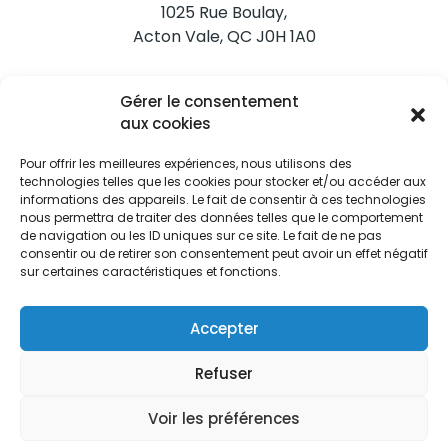
1025 Rue Boulay,
Acton Vale, QC J0H 1A0
Nous joindre
Gérer le consentement
Tél. 450 546-2703
aux cookies
Pour offrir les meilleures expériences, nous utilisons des
technologies telles que les cookies pour stocker et/ou accéder aux
informations des appareils. Le fait de consentir à ces technologies
nous permettra de traiter des données telles que le comportement
de navigation ou les ID uniques sur ce site. Le fait de ne pas
Restez informés
consentir ou de retirer son consentement peut avoir un effet négatif
sur certaines caractéristiques et fonctions.
Abonnez-vous aux alertes municipales
Je m'abonne
Accepter
Refuser
Voir les préférences
Ville d’Acton Vale © Tous droits réservés |
Politique de