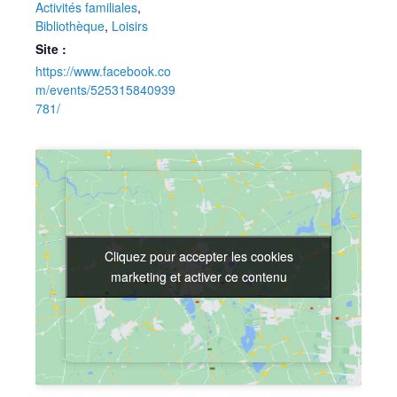
Activités familiales
,
Bibliothèque
,
Loisirs
Site :
https://www.facebook.co
m/events/525315840939
781/
Cliquez pour accepter les cookies
Cliquez pour accepter les cookies
marketing et activer ce contenu
marketing et activer ce contenu