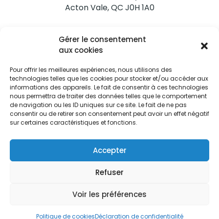
Acton Vale, QC J0H 1A0
Nous joindre
Gérer le consentement
Tél. 450 546-2703
aux cookies
Pour offrir les meilleures expériences, nous utilisons des
technologies telles que les cookies pour stocker et/ou accéder aux
informations des appareils. Le fait de consentir à ces technologies
nous permettra de traiter des données telles que le comportement
de navigation ou les ID uniques sur ce site. Le fait de ne pas
Restez informés
consentir ou de retirer son consentement peut avoir un effet négatif
sur certaines caractéristiques et fonctions.
Abonnez-vous aux alertes municipales
Je m'abonne
Accepter
Refuser
Voir les préférences
Ville d’Acton Vale © Tous droits réservés |
Politique de
confidentialité
|
Politique de cookies
Politique de cookies
Déclaration de confidentialité