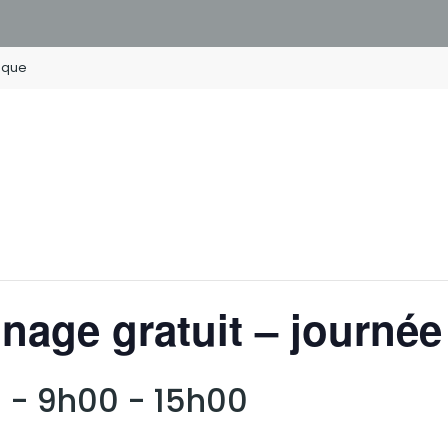
ique
inage gratuit – journé
 - 9h00
-
15h00