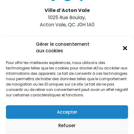
Ville d’Acton Vale
1025 Rue Boulay,
Acton Vale, QC J0H 1A0
Nous joindre
Gérer le consentement
Tél. 450 546-2703
aux cookies
Pour offrir les meilleures expériences, nous utilisons des
technologies telles que les cookies pour stocker et/ou accéder aux
informations des appareils. Le fait de consentir à ces technologies
nous permettra de traiter des données telles que le comportement
de navigation ou les ID uniques sur ce site. Le fait de ne pas
Restez informés
consentir ou de retirer son consentement peut avoir un effet négatif
sur certaines caractéristiques et fonctions.
Abonnez-vous aux alertes municipales
Je m'abonne
Accepter
Refuser